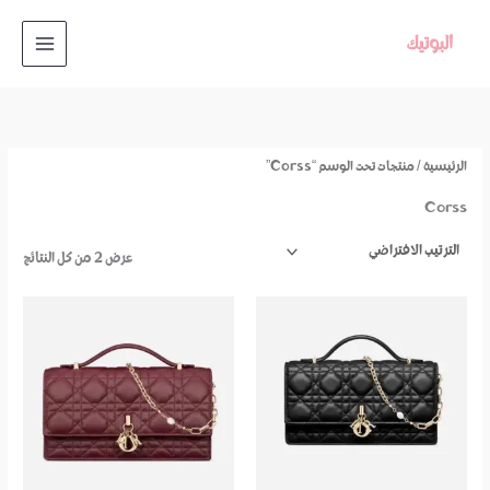
خطي
لى
لمحتوى
الرئيسية
/ منتجات تحت الوسم “corss”
Corss
عرض ⁦2⁩ من كل النتائج