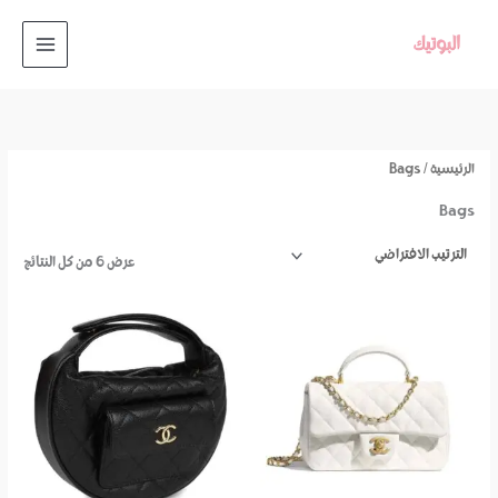
خطي
لى
لمحتوى
الرئيسية
/ Bags
Bags
عرض ⁦6⁩ من كل النتائج